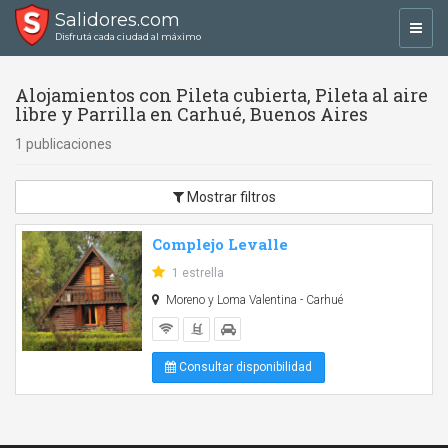
Salidores.com
Toggl
Disfrutá cada ciudad al máximo
navig
Alojamientos con Pileta cubierta, Pileta al aire
libre y Parrilla en Carhué, Buenos Aires
1 publicaciones
Mostrar filtros
Complejo Levalle
1 estrella
Moreno y Loma Valentina - Carhué
Consultar disponibilidad