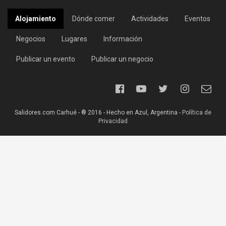
Alojamiento
Dónde comer
Actividades
Eventos
Negocios
Lugares
Información
Publicar un evento
Publicar un negocio
Salidores.com Carhué - ® 2016 - Hecho en Azul, Argentina -
Política de
Privacidad