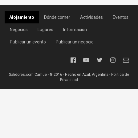
Alojamiento
Dónde comer
Actividades
Eventos
Negocios
Lugares
Información
Publicar un evento
Publicar un negocio
Salidores.com Carhué - ® 2016 - Hecho en Azul, Argentina -
Política de
Privacidad