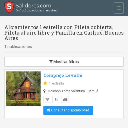
Salidores.com
Toggl
Disfrutá cada ciudad al máximo
navig
Alojamientos 1 estrella con Pileta cubierta,
Pileta al aire libre y Parrilla en Carhué, Buenos
Aires
1 publicaciones
Mostrar filtros
Complejo Levalle
1 estrella
Moreno y Loma Valentina - Carhué
Consultar disponibilidad