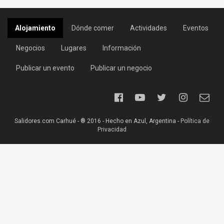
Alojamiento
Dónde comer
Actividades
Eventos
Negocios
Lugares
Información
Publicar un evento
Publicar un negocio
Salidores.com Carhué - ® 2016 - Hecho en Azul, Argentina -
Política de
Privacidad