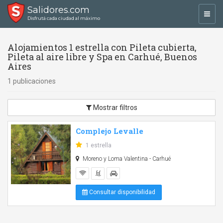
Salidores.com
Toggl
Disfrutá cada ciudad al máximo
navig
Alojamientos 1 estrella con Pileta cubierta,
Pileta al aire libre y Spa en Carhué, Buenos
Aires
1 publicaciones
Mostrar filtros
Complejo Levalle
1 estrella
Moreno y Loma Valentina - Carhué
Consultar disponibilidad