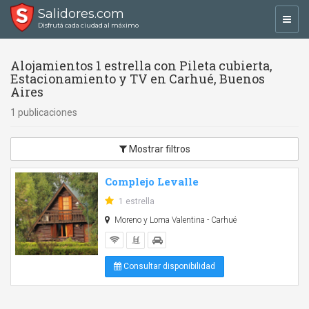
Salidores.com
Toggl
Disfrutá cada ciudad al máximo
navig
Alojamientos 1 estrella con Pileta cubierta,
Estacionamiento y TV en Carhué, Buenos
Aires
1 publicaciones
Mostrar filtros
Complejo Levalle
1 estrella
Moreno y Loma Valentina - Carhué
Consultar disponibilidad