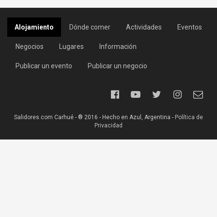
Alojamiento
Dónde comer
Actividades
Eventos
Negocios
Lugares
Información
Publicar un evento
Publicar un negocio
Salidores.com Carhué - ® 2016 - Hecho en Azul, Argentina -
Política de
Privacidad