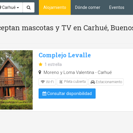
Carhué
Alojamiento
Dónde comer
Eventos
aceptan mascotas y TV en Carhué, Bueno
Complejo Levalle
1 estrella
Moreno y Loma Valentina - Carhué
Pileta cubierta
Wi-Fi
Estacionamiento
Consultar disponibilidad