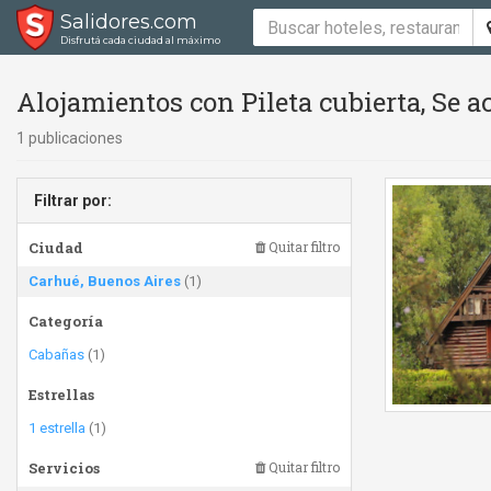
Salidores.com
Disfrutá cada ciudad al máximo
Alojamientos con Pileta cubierta, Se 
1 publicaciones
Filtrar por:
Ciudad
Quitar filtro
Carhué, Buenos Aires
(1)
Categoría
Cabañas
(1)
Estrellas
1 estrella
(1)
Servicios
Quitar filtro