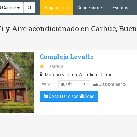
Carhué
Alojamiento
Dónde comer
Eventos
Fi y Aire acondicionado en Carhué, Buen
Complejo Levalle
1 estrella
Moreno y Loma Valentina - Carhué
Pileta cubierta
Wi-Fi
Estacionamiento
Consultar disponibilidad