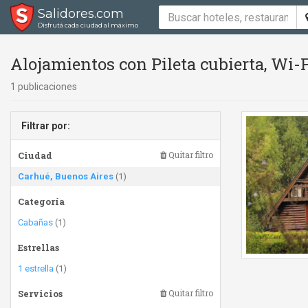
Salidores.com
Disfrutá cada ciudad al máximo
Alojamientos con Pileta cubierta, Wi-
1 publicaciones
Filtrar por:
Ciudad
Quitar filtro
Carhué, Buenos Aires
(1)
Categoría
Cabañas
(1)
Estrellas
1 estrella
(1)
Servicios
Quitar filtro