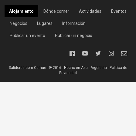
Alojamiento
Dónde comer
Actividades
Eventos
Negocios
Lugares
Información
Publicar un evento
Publicar un negocio
Salidores.com Carhué - ® 2016 - Hecho en Azul, Argentina -
Política de
Privacidad