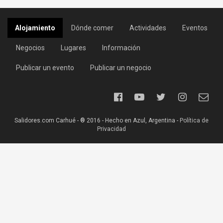
Alojamiento
Dónde comer
Actividades
Eventos
Negocios
Lugares
Información
Publicar un evento
Publicar un negocio
Salidores.com Carhué - ® 2016 - Hecho en Azul, Argentina -
Política de
Privacidad