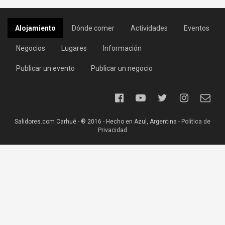
Alojamiento
Dónde comer
Actividades
Eventos
Negocios
Lugares
Información
Publicar un evento
Publicar un negocio
Salidores.com Carhué - ® 2016 - Hecho en Azul, Argentina -
Política de
Privacidad