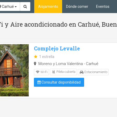
Carhué
Alojamiento
Dónde comer
Eventos
Fi y Aire acondicionado en Carhué, Buen
Complejo Levalle
1 estrella
Moreno y Loma Valentina - Carhué
Pileta cubierta
Wi-Fi
Estacionamiento
Consultar disponibilidad