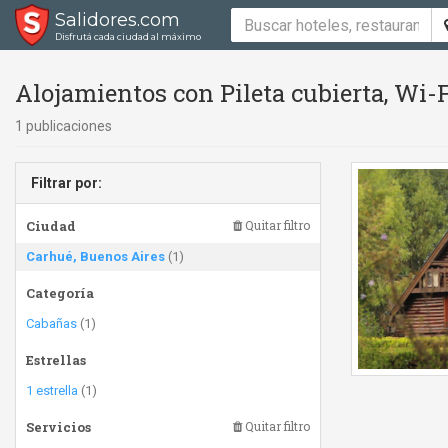
Salidores.com
Disfrutá cada ciudad al máximo
Alojamientos con Pileta cubierta, Wi-
1 publicaciones
Filtrar por:
Ciudad
Quitar filtro
Carhué, Buenos Aires
(1)
Categoría
Cabañas
(1)
Estrellas
1 estrella
(1)
Servicios
Quitar filtro