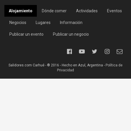
Alojamiento
Dónde comer
Actividades
Eventos
Negocios
Lugares
Información
Publicar un evento
Publicar un negocio
Salidores.com Carhué - ® 2016 - Hecho en Azul, Argentina -
Política de
Privacidad