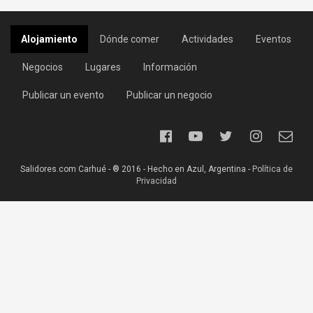
Alojamiento
Dónde comer
Actividades
Eventos
Negocios
Lugares
Información
Publicar un evento
Publicar un negocio
Salidores.com Carhué - ® 2016 - Hecho en Azul, Argentina -
Política de
Privacidad