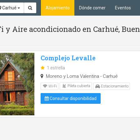
Carhué
Alojamiento
Dónde comer
Eventos
Fi y Aire acondicionado en Carhué, Buen
Complejo Levalle
1 estrella
Moreno y Loma Valentina - Carhué
Pileta cubierta
Wi-Fi
Estacionamiento
Consultar disponibilidad