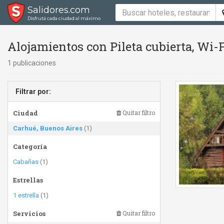
Salidores.com
Disfrutá cada ciudad al máximo
Alojamientos con Pileta cubierta, Wi-
1 publicaciones
Filtrar por:
Ciudad
Quitar filtro
Carhué, Buenos Aires
(1)
Categoría
Cabañas
(1)
Estrellas
1 estrella
(1)
Servicios
Quitar filtro