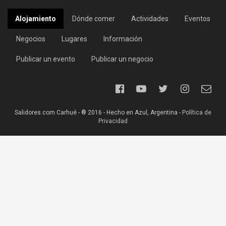
Alojamiento
Dónde comer
Actividades
Eventos
Negocios
Lugares
Información
Publicar un evento
Publicar un negocio
Salidores.com Carhué - ® 2016 - Hecho en Azul, Argentina -
Política de
Privacidad