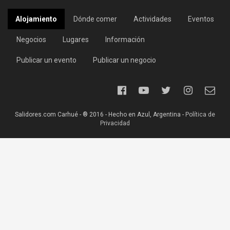
Alojamiento
Dónde comer
Actividades
Eventos
Negocios
Lugares
Información
Publicar un evento
Publicar un negocio
Salidores.com Carhué - ® 2016 - Hecho en Azul, Argentina -
Política de
Privacidad