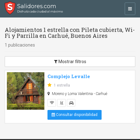
Salidores.com
Toggl
Disfrutá cada ciudad al máximo
navig
Alojamientos 1 estrella con Pileta cubierta, Wi-
Fi y Parrilla en Carhué, Buenos Aires
1 publicaciones
Mostrar filtros
Complejo Levalle
1 estrella
Moreno y Loma Valentina - Carhué
Consultar disponibilidad