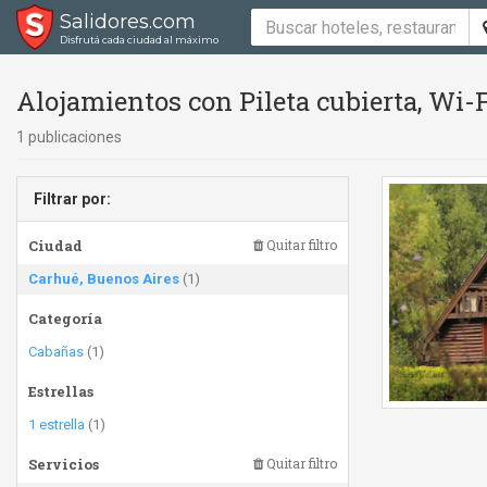
Salidores.com
Disfrutá cada ciudad al máximo
Alojamientos con Pileta cubierta, Wi-F
1 publicaciones
Filtrar por:
Ciudad
Quitar filtro
Carhué, Buenos Aires
(1)
Categoría
Cabañas
(1)
Estrellas
1 estrella
(1)
Servicios
Quitar filtro