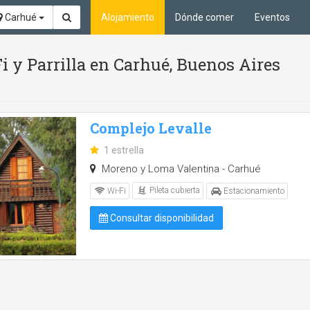
Carhué
Alojamiento
Dónde comer
Eventos
i y Parrilla en Carhué, Buenos Aires
Complejo Levalle
1 estrella
Moreno y Loma Valentina - Carhué
Pileta cubierta
Wi-Fi
Estacionamiento
Consultar disponibilidad