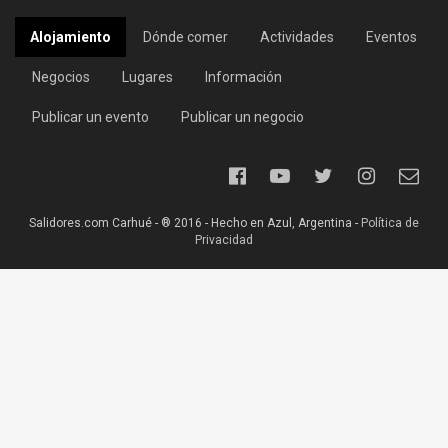
Alojamiento
Dónde comer
Actividades
Eventos
Negocios
Lugares
Información
Publicar un evento
Publicar un negocio
Salidores.com Carhué - ® 2016 - Hecho en Azul, Argentina -
Política de
Privacidad