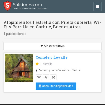
Salidores.com
Toggl
Disfrutá cada ciudad al máximo
navig
Alojamientos 1 estrella con Pileta cubierta, Wi-
Fi y Parrilla en Carhué, Buenos Aires
1 publicaciones
Mostrar filtros
Complejo Levalle
1 estrella
Moreno y Loma Valentina - Carhué
Consultar disponibilidad