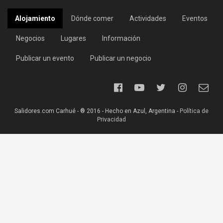
Alojamiento
Dónde comer
Actividades
Eventos
Negocios
Lugares
Información
Publicar un evento
Publicar un negocio
Salidores.com Carhué - ® 2016 - Hecho en Azul, Argentina -
Política de
Privacidad