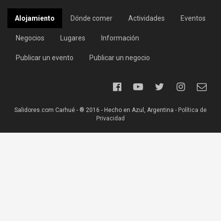
Alojamiento
Dónde comer
Actividades
Eventos
Negocios
Lugares
Información
Publicar un evento
Publicar un negocio
Salidores.com Carhué - ® 2016 - Hecho en Azul, Argentina -
Política de
Privacidad