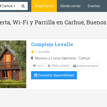
Carhué
Alojamiento
Dónde comer
Eventos
ierta, Wi-Fi y Parrilla en Carhué, Buenos
Complejo Levalle
1 estrella
Moreno y Loma Valentina - Carhué
Pileta cubierta
Wi-Fi
Estacionamiento
Consultar disponibilidad