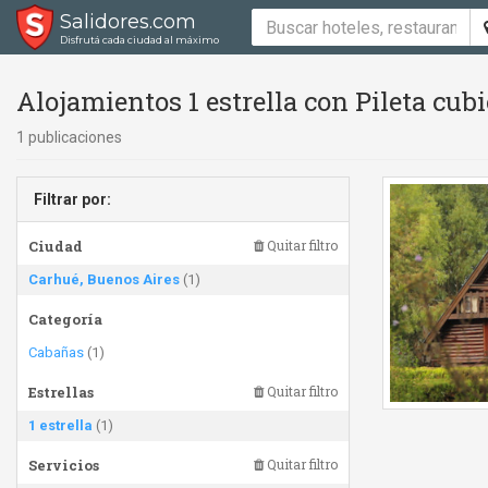
Salidores.com
Disfrutá cada ciudad al máximo
Alojamientos 1 estrella con Pileta cub
1 publicaciones
Filtrar por:
Ciudad
Quitar filtro
Carhué, Buenos Aires
(1)
Categoría
Cabañas
(1)
Estrellas
Quitar filtro
1 estrella
(1)
Servicios
Quitar filtro