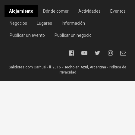
Alojamiento
Dónde comer
Actividades
Eventos
Negocios
Lugares
Información
Publicar un evento
Publicar un negocio
Salidores.com Carhué - ® 2016 - Hecho en Azul, Argentina -
Política de
Privacidad