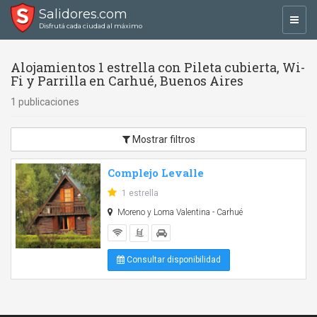
Salidores.com
Toggl
Disfrutá cada ciudad al máximo
navig
Alojamientos 1 estrella con Pileta cubierta, Wi-
Fi y Parrilla en Carhué, Buenos Aires
1 publicaciones
Mostrar filtros
Complejo Levalle
1 estrella
Moreno y Loma Valentina - Carhué
Consultar disponibilidad