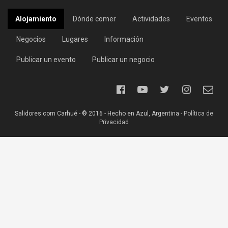
Alojamiento
Dónde comer
Actividades
Eventos
Negocios
Lugares
Información
Publicar un evento
Publicar un negocio
Salidores.com Carhué - ® 2016 - Hecho en Azul, Argentina -
Política de
Privacidad