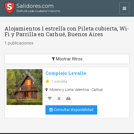
Salidores.com
Toggl
Disfrutá cada ciudad al máximo
navig
Alojamientos 1 estrella con Pileta cubierta, Wi-
Fi y Parrilla en Carhué, Buenos Aires
1 publicaciones
Mostrar filtros
Complejo Levalle
1 estrella
Moreno y Loma Valentina - Carhué
Consultar disponibilidad