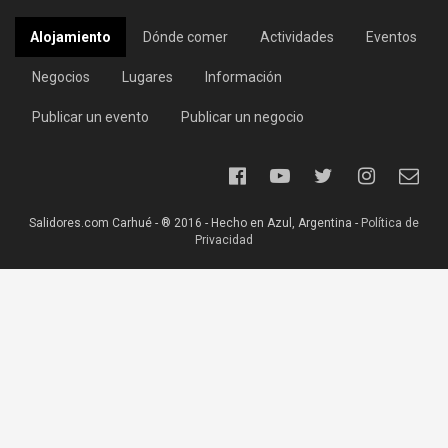
Alojamiento
Dónde comer
Actividades
Eventos
Negocios
Lugares
Información
Publicar un evento
Publicar un negocio
Salidores.com Carhué - ® 2016 - Hecho en Azul, Argentina -
Política de
Privacidad