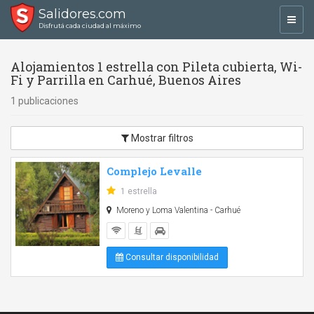
Salidores.com
Toggl
Disfrutá cada ciudad al máximo
navig
Alojamientos 1 estrella con Pileta cubierta, Wi-
Fi y Parrilla en Carhué, Buenos Aires
1 publicaciones
Mostrar filtros
Complejo Levalle
1 estrella
Moreno y Loma Valentina - Carhué
Consultar disponibilidad