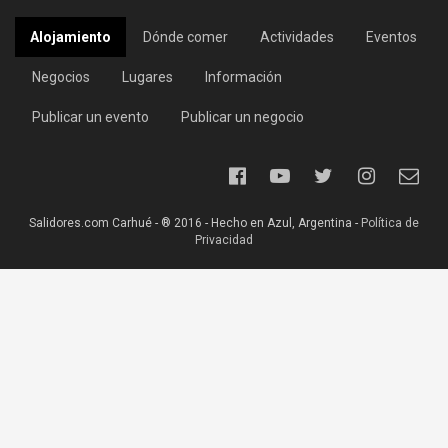
Alojamiento
Dónde comer
Actividades
Eventos
Negocios
Lugares
Información
Publicar un evento
Publicar un negocio
Salidores.com Carhué - ® 2016 - Hecho en Azul, Argentina -
Política de
Privacidad