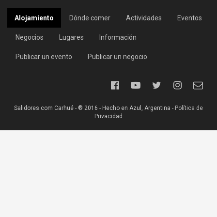
Alojamiento
Dónde comer
Actividades
Eventos
Negocios
Lugares
Información
Publicar un evento
Publicar un negocio
Salidores.com Carhué - ® 2016 - Hecho en Azul, Argentina -
Política de
Privacidad