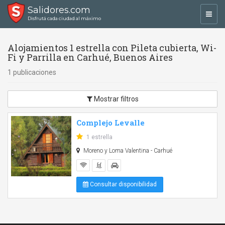
Salidores.com
Toggl
Disfrutá cada ciudad al máximo
navig
Alojamientos 1 estrella con Pileta cubierta, Wi-
Fi y Parrilla en Carhué, Buenos Aires
1 publicaciones
Mostrar filtros
Complejo Levalle
1 estrella
Moreno y Loma Valentina - Carhué
Consultar disponibilidad