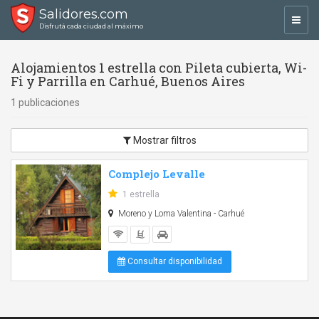
Salidores.com
Toggl
Disfrutá cada ciudad al máximo
navig
Alojamientos 1 estrella con Pileta cubierta, Wi-
Fi y Parrilla en Carhué, Buenos Aires
1 publicaciones
Mostrar filtros
Complejo Levalle
1 estrella
Moreno y Loma Valentina - Carhué
Consultar disponibilidad