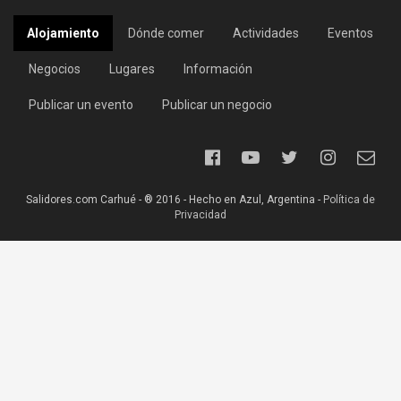
Alojamiento
Dónde comer
Actividades
Eventos
Negocios
Lugares
Información
Publicar un evento
Publicar un negocio
Salidores.com Carhué - ® 2016 - Hecho en Azul, Argentina -
Política de
Privacidad