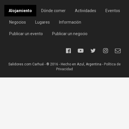
Alojamiento
Dónde comer
Actividades
Eventos
Negocios
Lugares
Información
Publicar un evento
Publicar un negocio
Salidores.com Carhué - ® 2016 - Hecho en Azul, Argentina -
Política de
Privacidad