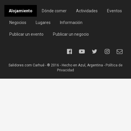
Alojamiento
Dónde comer
Actividades
Eventos
Negocios
Lugares
Información
Publicar un evento
Publicar un negocio
Salidores.com Carhué - ® 2016 - Hecho en Azul, Argentina -
Política de
Privacidad