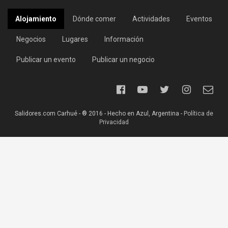
Alojamiento
Dónde comer
Actividades
Eventos
Negocios
Lugares
Información
Publicar un evento
Publicar un negocio
Salidores.com Carhué - ® 2016 - Hecho en Azul, Argentina -
Política de
Privacidad