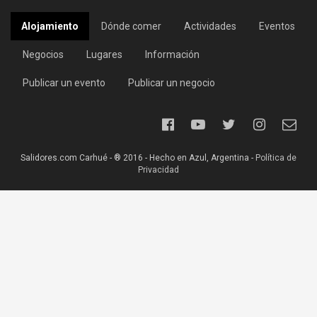
Alojamiento
Dónde comer
Actividades
Eventos
Negocios
Lugares
Información
Publicar un evento
Publicar un negocio
Salidores.com Carhué - ® 2016 - Hecho en Azul, Argentina -
Política de
Privacidad