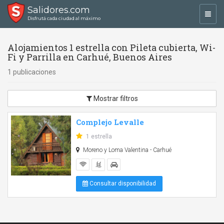
Salidores.com
Toggl
Disfrutá cada ciudad al máximo
navig
Alojamientos 1 estrella con Pileta cubierta, Wi-
Fi y Parrilla en Carhué, Buenos Aires
1 publicaciones
Mostrar filtros
Complejo Levalle
1 estrella
Moreno y Loma Valentina - Carhué
Consultar disponibilidad