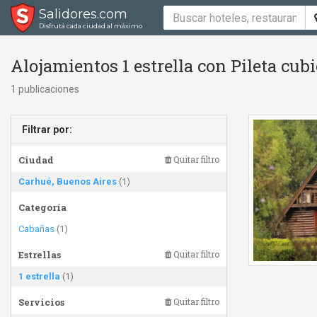
Salidores.com
Disfrutá cada ciudad al máximo
Alojamientos 1 estrella con Pileta cub
1 publicaciones
Filtrar por:
Ciudad
Quitar filtro
Carhué, Buenos Aires
(1)
Categoría
Cabañas
(1)
Estrellas
Quitar filtro
1 estrella
(1)
Servicios
Quitar filtro