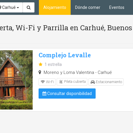
Carhué
Alojamiento
Dónde comer
Eventos
ierta, Wi-Fi y Parrilla en Carhué, Buenos
Complejo Levalle
1 estrella
Moreno y Loma Valentina - Carhué
Pileta cubierta
Wi-Fi
Estacionamiento
Consultar disponibilidad