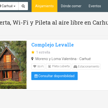
Carhué
Alojamiento
Dónde comer
Eventos
erta, Wi-Fi y Pileta al aire libre en Car
Complejo Levalle
1 estrella
Moreno y Loma Valentina - Carhué
Pileta cubierta
Wi-Fi
Estacionamiento
Consultar disponibilidad