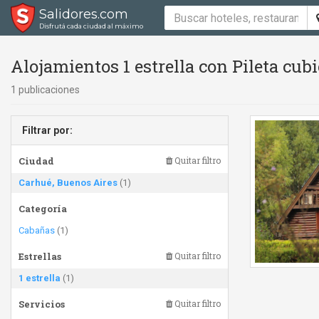
Salidores.com
Disfrutá cada ciudad al máximo
Alojamientos 1 estrella con Pileta cubi
1 publicaciones
Filtrar por:
Ciudad
Quitar filtro
Carhué, Buenos Aires
(1)
Categoría
Cabañas
(1)
Estrellas
Quitar filtro
1 estrella
(1)
Servicios
Quitar filtro