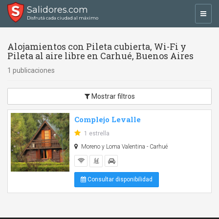
Salidores.com
Toggl
Disfrutá cada ciudad al máximo
navig
Alojamientos con Pileta cubierta, Wi-Fi y
Pileta al aire libre en Carhué, Buenos Aires
1 publicaciones
Mostrar filtros
Complejo Levalle
1 estrella
Moreno y Loma Valentina - Carhué
Consultar disponibilidad