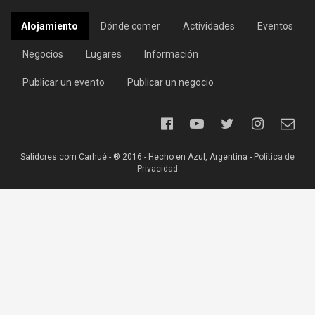
Alojamiento
Dónde comer
Actividades
Eventos
Negocios
Lugares
Información
Publicar un evento
Publicar un negocio
Salidores.com Carhué - ® 2016 - Hecho en Azul, Argentina -
Política de
Privacidad