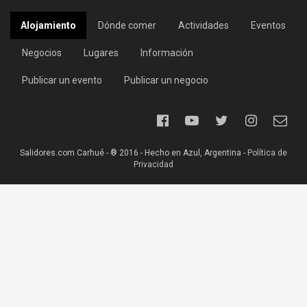
Alojamiento
Dónde comer
Actividades
Eventos
Negocios
Lugares
Información
Publicar un evento
Publicar un negocio
Salidores.com Carhué - ® 2016 - Hecho en Azul, Argentina -
Política de
Privacidad