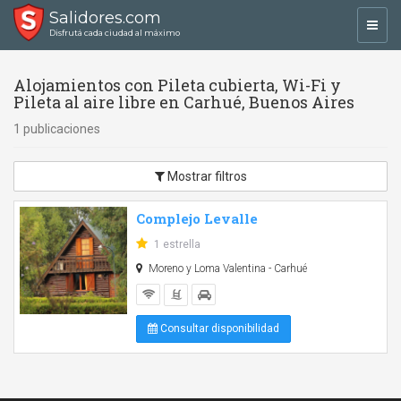
Salidores.com
Toggl
Disfrutá cada ciudad al máximo
navig
Alojamientos con Pileta cubierta, Wi-Fi y
Pileta al aire libre en Carhué, Buenos Aires
1 publicaciones
Mostrar filtros
Complejo Levalle
1 estrella
Moreno y Loma Valentina - Carhué
Consultar disponibilidad