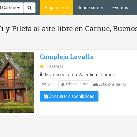
Carhué
Alojamiento
Dónde comer
Eventos
 y Pileta al aire libre en Carhué, Bueno
Complejo Levalle
1 estrella
Moreno y Loma Valentina - Carhué
Pileta cubierta
Wi-Fi
Estacionamiento
Consultar disponibilidad