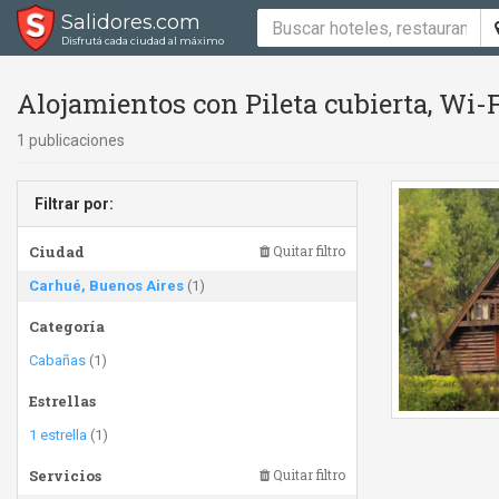
Salidores.com
Disfrutá cada ciudad al máximo
Alojamientos con Pileta cubierta, Wi-Fi
1 publicaciones
Filtrar por:
Ciudad
Quitar filtro
Carhué, Buenos Aires
(1)
Categoría
Cabañas
(1)
Estrellas
1 estrella
(1)
Servicios
Quitar filtro