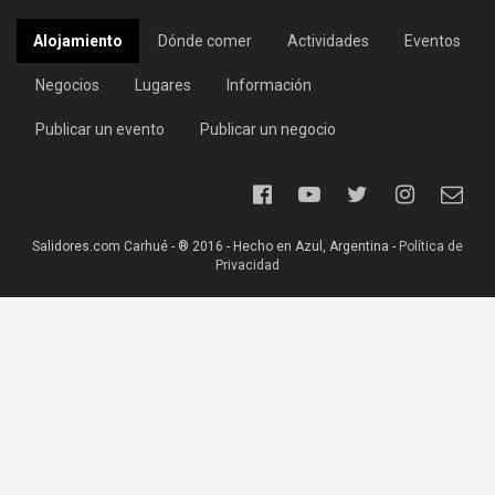
Alojamiento
Dónde comer
Actividades
Eventos
Negocios
Lugares
Información
Publicar un evento
Publicar un negocio
Salidores.com Carhué - ® 2016 - Hecho en Azul, Argentina -
Política de
Privacidad