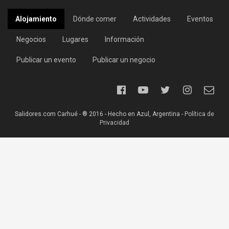
Alojamiento
Dónde comer
Actividades
Eventos
Negocios
Lugares
Información
Publicar un evento
Publicar un negocio
Salidores.com Carhué - ® 2016 - Hecho en Azul, Argentina -
Política de
Privacidad