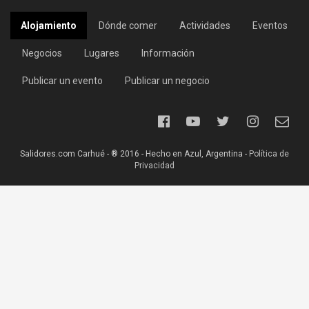
Alojamiento
Dónde comer
Actividades
Eventos
Negocios
Lugares
Información
Publicar un evento
Publicar un negocio
Salidores.com Carhué - ® 2016 - Hecho en Azul, Argentina -
Política de
Privacidad