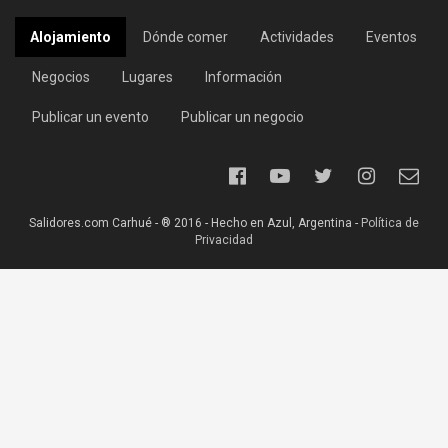
Alojamiento
Dónde comer
Actividades
Eventos
Negocios
Lugares
Información
Publicar un evento
Publicar un negocio
Salidores.com Carhué - ® 2016 - Hecho en Azul, Argentina -
Política de
Privacidad