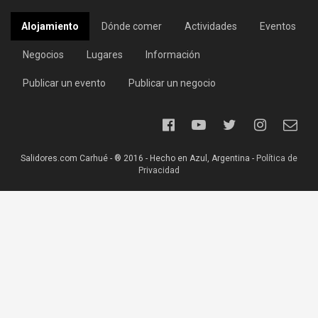
Alojamiento
Dónde comer
Actividades
Eventos
Negocios
Lugares
Información
Publicar un evento
Publicar un negocio
Salidores.com Carhué - ® 2016 - Hecho en Azul, Argentina -
Política de
Privacidad