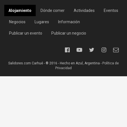
Alojamiento
Dónde comer
Actividades
Eventos
Negocios
Lugares
Información
Publicar un evento
Publicar un negocio
Salidores.com Carhué - ® 2016 - Hecho en Azul, Argentina -
Política de
Privacidad