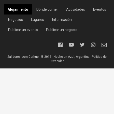
Alojamiento
Dónde comer
Actividades
Eventos
Negocios
Lugares
Información
Publicar un evento
Publicar un negocio
Salidores.com Carhué - ® 2016 - Hecho en Azul, Argentina -
Política de
Privacidad