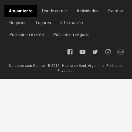
Alojamiento
Dónde comer
Actividades
Eventos
Negocios
Lugares
Información
Publicar un evento
Publicar un negocio
Salidores.com Carhué - ® 2016 - Hecho en Azul, Argentina -
Política de
Privacidad