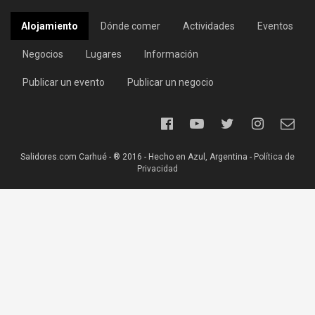
Alojamiento
Dónde comer
Actividades
Eventos
Negocios
Lugares
Información
Publicar un evento
Publicar un negocio
Salidores.com Carhué - ® 2016 - Hecho en Azul, Argentina -
Política de
Privacidad