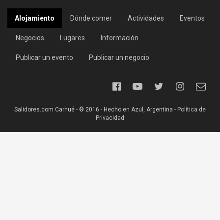
Alojamiento
Dónde comer
Actividades
Eventos
Negocios
Lugares
Información
Publicar un evento
Publicar un negocio
Salidores.com Carhué - ® 2016 - Hecho en Azul, Argentina -
Política de
Privacidad