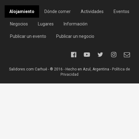
Alojamiento
Dónde comer
Actividades
Eventos
Negocios
Lugares
Información
Publicar un evento
Publicar un negocio
Salidores.com Carhué - ® 2016 - Hecho en Azul, Argentina -
Política de
Privacidad