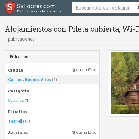
Salidores.com
Disfrutá cada ciudad al máximo
Alojamientos con Pileta cubierta, Wi-
1 publicaciones
Filtrar por:
Ciudad
Quitar filtro
Carhué, Buenos Aires
(1)
Categoría
Cabañas
(1)
Estrellas
1 estrella
(1)
Servicios
Quitar filtro