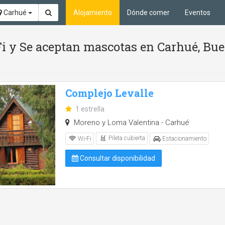
Carhué
Alojamiento
Dónde comer
Eventos
Fi y Se aceptan mascotas en Carhué, Bu
Complejo Levalle
1 estrella
Moreno y Loma Valentina - Carhué
Pileta cubierta
Wi-Fi
Estacionamiento
Consultar disponibilidad