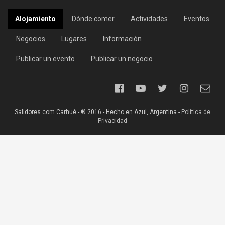
Alojamiento
Dónde comer
Actividades
Eventos
Negocios
Lugares
Información
Publicar un evento
Publicar un negocio
Salidores.com Carhué - ® 2016 - Hecho en Azul, Argentina -
Política de
Privacidad