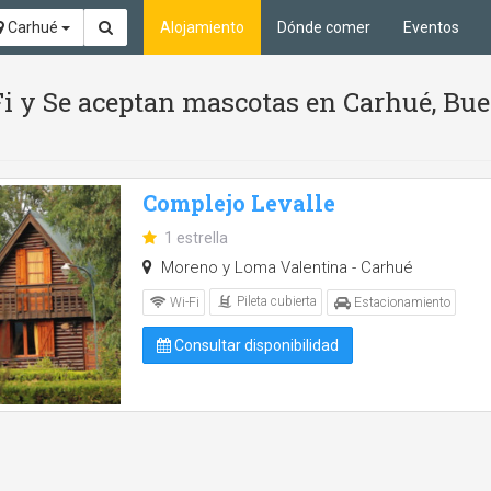
Carhué
Alojamiento
Dónde comer
Eventos
Fi y Se aceptan mascotas en Carhué, Bu
Complejo Levalle
1 estrella
Moreno y Loma Valentina - Carhué
Pileta cubierta
Wi-Fi
Estacionamiento
Consultar disponibilidad