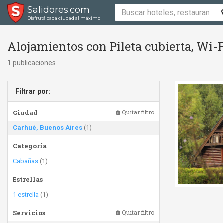
Salidores.com
Disfrutá cada ciudad al máximo
Alojamientos con Pileta cubierta, Wi-
1 publicaciones
Filtrar por:
Ciudad
Quitar filtro
Carhué, Buenos Aires
(1)
Categoría
Cabañas
(1)
Estrellas
1 estrella
(1)
Servicios
Quitar filtro