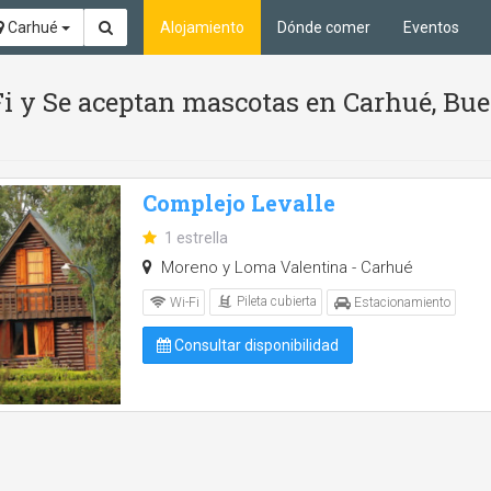
Carhué
Alojamiento
Dónde comer
Eventos
Fi y Se aceptan mascotas en Carhué, Bu
Complejo Levalle
1 estrella
Moreno y Loma Valentina - Carhué
Pileta cubierta
Wi-Fi
Estacionamiento
Consultar disponibilidad