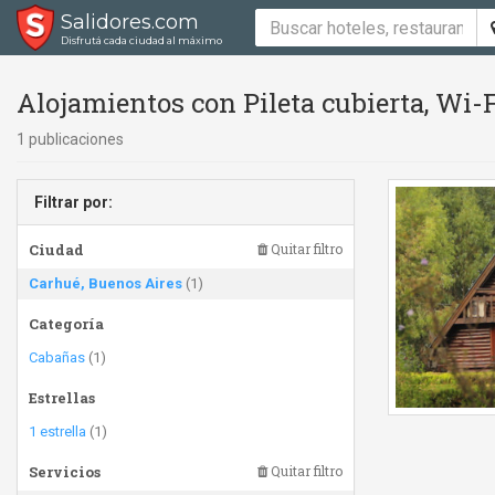
Salidores.com
Disfrutá cada ciudad al máximo
Alojamientos con Pileta cubierta, Wi-
1 publicaciones
Filtrar por:
Ciudad
Quitar filtro
Carhué, Buenos Aires
(1)
Categoría
Cabañas
(1)
Estrellas
1 estrella
(1)
Servicios
Quitar filtro